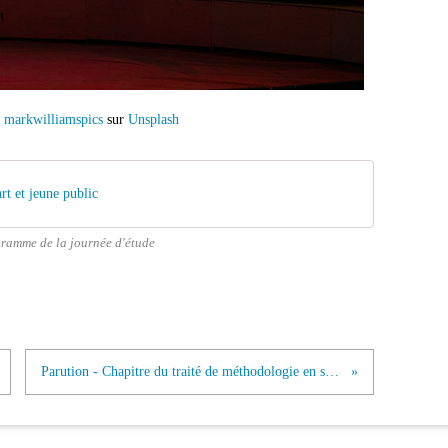
e
markwilliamspics
sur
Unsplash
t et jeune public
ramme de la journée d'étude
Parution - Chapitre du traité de méthodologie en sciences de l'éducation et de la formation