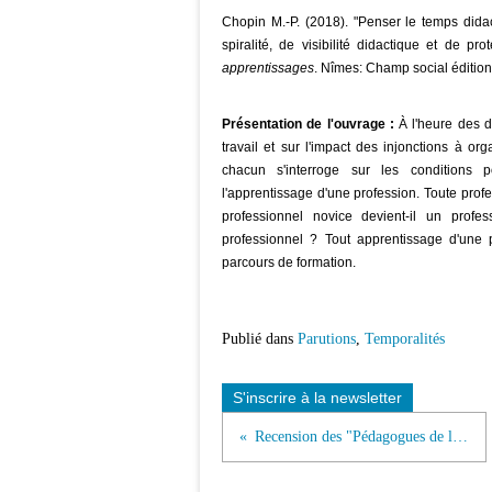
Chopin M.-P. (2018). "Penser le temps dida
spiralité, de visibilité didactique et de pr
apprentissages
. Nîmes: Champ social éditions
Présentation de l'ouvrage :
À l'heure des d
travail et sur l'impact des injonctions à or
chacun s'interroge sur les conditions po
l'apprentissage d'une profession. Toute prof
professionnel novice devient-il un prof
professionnel ? Tout apprentissage d'une p
parcours de formation.
Publié dans
Parutions
,
Temporalités
S'inscrire à la newsletter
Recension des "Pédagogues de la danse"